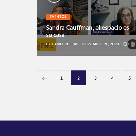
EVENTOS
Sandra Cauffman, el espacio es
su casa
BY
DANIEL ZUERAS
NOVIEMBRE 26, 2023
0
<
1
2
3
4
>
5