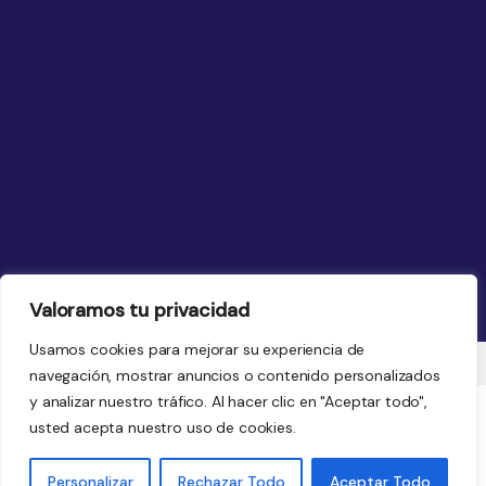
Valoramos tu privacidad
Usamos cookies para mejorar su experiencia de
navegación, mostrar anuncios o contenido personalizados
y analizar nuestro tráfico. Al hacer clic en "Aceptar todo",
usted acepta nuestro uso de cookies.
Nooleo.cr © 2026. Derechos Reservados
Personalizar
Rechazar Todo
Aceptar Todo